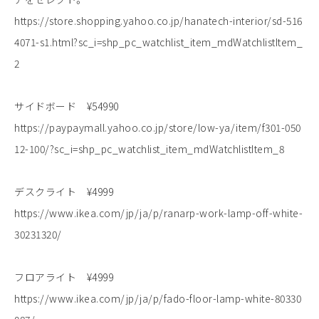
https://store.shopping.yahoo.co.jp/hanatech-interior/sd-516
4071-s1.html?sc_i=shp_pc_watchlist_item_mdWatchlistItem_
2
サイドボード ¥54990
https://paypaymall.yahoo.co.jp/store/low-ya/item/f301-050
12-100/?sc_i=shp_pc_watchlist_item_mdWatchlistItem_8
デスクライト ¥4999
https://www.ikea.com/jp/ja/p/ranarp-work-lamp-off-white-
30231320/
フロアライト ¥4999
https://www.ikea.com/jp/ja/p/fado-floor-lamp-white-80330