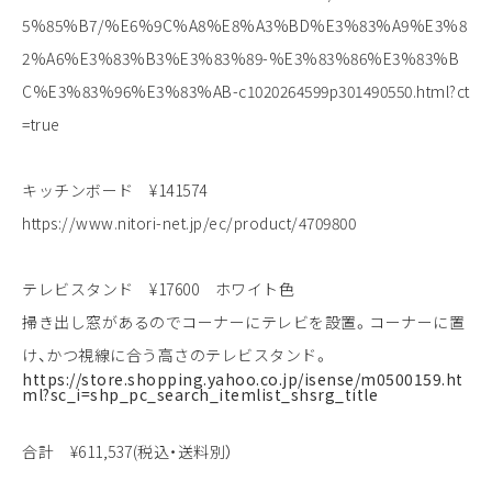
5%85%B7/%E6%9C%A8%E8%A3%BD%E3%83%A9%E3%8
2%A6%E3%83%B3%E3%83%89-%E3%83%86%E3%83%B
C%E3%83%96%E3%83%AB-c1020264599p301490550.html?ct
=true
キッチンボード ¥141574
https://www.nitori-net.jp/ec/product/4709800
テレビスタンド ¥17600 ホワイト色
掃き出し窓があるのでコーナーにテレビを設置。コーナーに置
け、かつ視線に合う高さのテレビスタンド。
https://store.shopping.yahoo.co.jp/isense/m0500159.ht
ml?sc_i=shp_pc_search_itemlist_shsrg_title
合計 ¥611,537(税込・送料別）