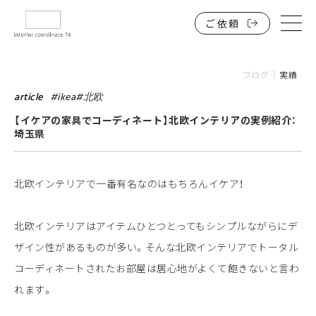
ご依頼
HOME
インテリアコーディネートを低価格で誰でも。
ブログ
実績
サービスと料金
article
#
ikea
#
北欧
【イケアの家具でコーディネート】北欧インテリアの実例紹介：
戸建住宅
埼玉県
マンション・アパート・一人暮らしワンルーム
店舗・施設・事務所（法人）
北欧インテリアで一番有名なのはもちろんイケア！
ブログ・実績一覧
北欧インテリアはアイテムひとつとってもシンプルながらにデ
よくある質問
ザイン性があるものが多い。そんな北欧インテリアでトータル
お問い合わせ
コーディネートされたお部屋は居心地がよくて飽きないと言わ
れます。
オンラインインテリアコーディネート74は