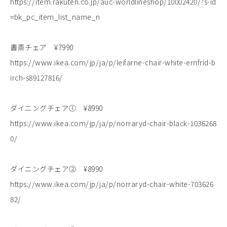
https://item.rakuten.co.jp/auc-worldlineshop/10002420/?s-id
=bk_pc_item_list_name_n
書斎チェア ¥7990
https://www.ikea.com/jp/ja/p/leifarne-chair-white-ernfrid-b
irch-s89127816/
ダイニングチェア① ¥8990
https://www.ikea.com/jp/ja/p/norraryd-chair-black-1036268
0/
ダイニングチェア② ¥8990
https://www.ikea.com/jp/ja/p/norraryd-chair-white-703626
82/