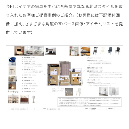
LINEやメールでインテリアコーディネート
今回はイケアの家具を中心に各部屋で異なる北欧スタイルを取
を依頼できるサービスです。
コーディネートでご提案する家具はイケア、
り入れたお客様ご提案事例のご紹介。（お客様には下記添付画
ニトリ、楽天、大塚家具など国内外全てのアイテムが対象となり
像に加え、さまざまな角度の3Dパース画像・アイテムリストを提
ます。
供しています）
LINEでご依頼
友達追加の上、依頼ください
フォームでのご依頼
ご依頼フォームへ