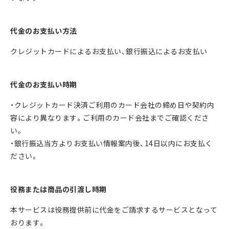
LINEやメールでインテリアコーディネート
を依頼できるサービスです。
コーディネートでご提案する家具はイケア、
代⾦のお⽀払い⽅法
ニトリ、楽天、大塚家具など国内外全てのアイテムが対象となり
ます。
クレジットカードによるお支払い、銀⾏振込によるお⽀払い
代⾦のお⽀払い時期
LINEでご依頼
・クレジットカード決済ご利⽤のカード会社の締め⽇や契約内
友達追加の上、依頼ください
容により異なります。ご利⽤のカード会社までご確認くださ
い。
・銀⾏振込当方よりお⽀払い情報案内後、14⽇以内にお⽀払く
フォームでのご依頼
ださい。
ご依頼フォームへ
役務または商品の引渡し時期
本サービスは役務提供前に代⾦をご請求するサービスとなって
おります。