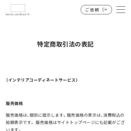
ご依頼
HOME
インテリアコーディネートを低価格で誰でも。
サービスと料金
特定商取引法の表記
戸建住宅
マンション・アパート・一人暮らしワンルーム
店舗・施設・事務所（法人）
（インテリアコーディネートサービス）
ブログ・実績一覧
よくある質問
販売価格
お問い合わせ
販売価格は、個別に提⽰します。販売価格の表⽰は、消費税込の
総額表⽰です。 販売価格はサイトトップページにも記載がござ
オンラインインテリアコーディネート74は
います。