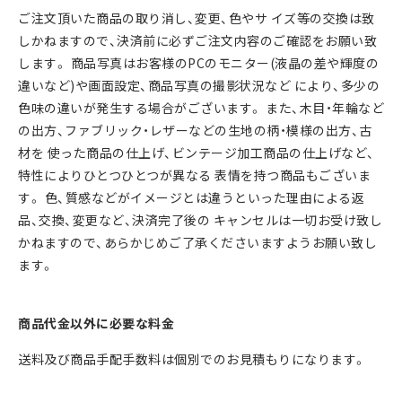
ご注⽂頂いた商品の取り消し、変更、⾊やサ イズ等の交換は致
しかねますので、決済前に必ずご注⽂内容のご確認をお願い致
します。 商品写真はお客様のPCのモニター(液晶の差や輝度の
違いなど)や画⾯設定、商品写真の撮影状況など により、多少の
⾊味の違いが発⽣する場合がございます。 また、⽊⽬・年輪など
の出⽅、ファブリック・レザーなどの⽣地の柄・模様の出⽅、古
材を 使った商品の仕上げ、ビンテージ加⼯商品の仕上げなど、
特性によりひとつひとつが異なる 表情を持つ商品もございま
す。 ⾊、質感などがイメージとは違うといった理由による返
品、交換、変更など、決済完了後の キャンセルは⼀切お受け致し
かねますので、あらかじめご了承くださいますようお願い致し
ます。
商品代⾦以外に必要な料⾦
送料及び商品手配手数料は個別でのお⾒積もりになります。