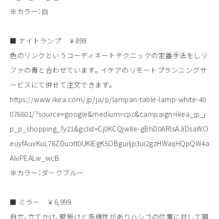
※カラー：白
■ ナイトランプ ￥899
色のリンクというコーディネートテクニックの定番手法をしソ
ファの青と合わせています。イケアのリモートプランニングサ
ービスにて併せて注文できます。
https://www.ikea.com/jp/ja/p/lampan-table-lamp-white-40
076601/?source=google&medium=cpc&campaign=ikea_jp_j
p_p_shopping_fy21&gclid=Cj0KCQjw8e-gBhD0ARIsAJiDsaWO
euyfAuvKuL76ZDuott0UKlEgK5OBguiIjp3ui2gzHWaijHQpQW4a
AlvPEALw_wcB
※カラー：ダークブルー
■ ミラー ￥6,999
自立、立てかけ、壁掛けと多様性がありハシゴの位置に対して調