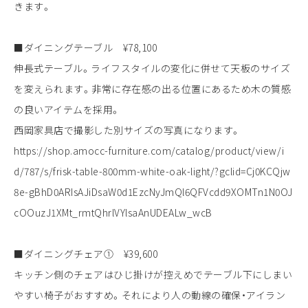
きます。
■ダイニングテーブル ¥78,100
伸長式テーブル。ライフスタイルの変化に併せて天板のサイズ
を変えられます。非常に存在感の出る位置にあるため木の質感
の良いアイテムを採用。
西岡家具店で撮影した別サイズの写真になります。
https://shop.amocc-furniture.com/catalog/product/view/i
d/787/s/frisk-table-800mm-white-oak-light/?gclid=Cj0KCQjw
8e-gBhD0ARIsAJiDsaW0d1EzcNyJmQl6QFVcdd9XOMTn1N0OJ
cOOuzJ1XMt_rmtQhrlVYlsaAnUDEALw_wcB
■ダイニングチェア① ¥39,600
キッチン側のチェアはひじ掛けが控えめでテーブル下にしまい
やすい椅子がおすすめ。それにより人の動線の確保・アイラン