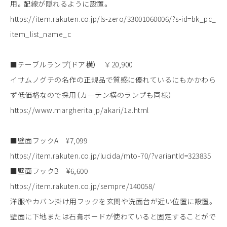
用。配線が隠れるように設置。
https://item.rakuten.co.jp/ls-zero/33001060006/?s-id=bk_pc_
item_list_name_c
■テーブルランプ(ドア横） ￥20,900
イサムノグチの名作の正規品で質感に優れているにもかかわら
ず低価格なので採用（カーテン横のランプも同様）
https://www.margherita.jp/akari/1a.html
■壁面フックA ¥7,099
https://item.rakuten.co.jp/lucida/mto-70/?variantId=323835
■壁面フックB ¥6,600
https://item.rakuten.co.jp/sempre/140058/
洋服やカバン掛け用フックを玄関や洗面台が近い位置に設置。
壁面に下地または石膏ボードが使わていると固定することがで