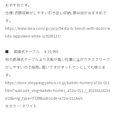
おすすめです。
仕様：衣類収納がしやすい引き出し収納、扉は白がおすすめで
す。
https://www.ikea.com/jp/ja/p/besta-tv-bench-with-doors-w
hite-lappviken-white-s19299137/
■ 昇降式テーブル ￥19,990
他の昇降式テーブルより天板が高い位置に上がりデスクワーク
がしやすいので採用。固いですがオットマンとしても使えま
す。
https://store.shopping.yahoo.co.jp/kaiteki-homes/a72si-011.
html?subcode_img=kaiteki-homes_a72si-011_i_20230323234
015&img_type=ITEM&subcode=a72si-011Awh
※カラー：ホワイト