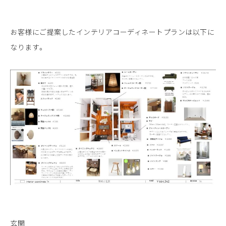
LINEやメールでインテリアコーディネート
を依頼できるサービスです。
コーディネートでご提案する家具はイケア、
お客様にご提案したインテリアコーディネートプランは以下に
ニトリ、楽天、大塚家具など国内外全てのアイテムが対象となり
なります。
ます。
LINEでご依頼
友達追加の上、依頼ください
フォームでのご依頼
ご依頼フォームへ
玄関