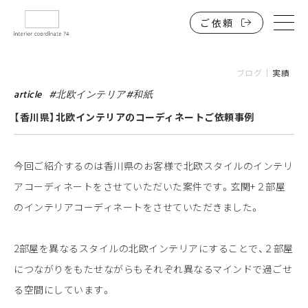
ご依頼
HOME
インテリアコーディネートを低価格で誰でも。
ブログ
実績
サービスと料金
article
#
北欧インテリア
#
和紙
【香川県】北欧インテリアのコーディネートご依頼事例
戸建住宅
マンション・アパート・一人暮らしワンルーム
今回ご紹介するのは香川県のお客様で北欧スタイルのインテリ
店舗・施設・事務所（法人）
アコーディネートをさせていただいた案件です。玄関+２部屋
ブログ・実績一覧
のインテリアコーディネートをさせていただきました。
よくある質問
2部屋を異なるスタイルの北欧インテリアにすることで、２部屋
お問い合わせ
につながりをもたせながらもそれぞれ異なるマインドで過ごせ
る空間にしています。
オンラインインテリアコーディネート74は