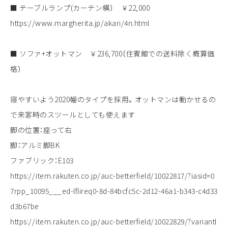
■ テーブルランプ(カーテン横） ￥22,000
https://www.margherita.jp/akari/4n.html
■ ソファ+オットマン ￥236,700（住賓館での送料除く概算価
格）
寝やすいよう2020幅のタイプを採用。オットマンは動かせるの
で来客時のスツールとしても使えます
脚の位置：座って右
脚：アルミ脚BK
ファブリック：E103
https://item.rakuten.co.jp/auc-betterfield/10022817/?iasid=0
7rpp_10095___ed-lflireq0-8d-84bcfc5c-2d12-46a1-b343-c4d33
d3b67be
https://item.rakuten.co.jp/auc-betterfield/10022829/?variantI