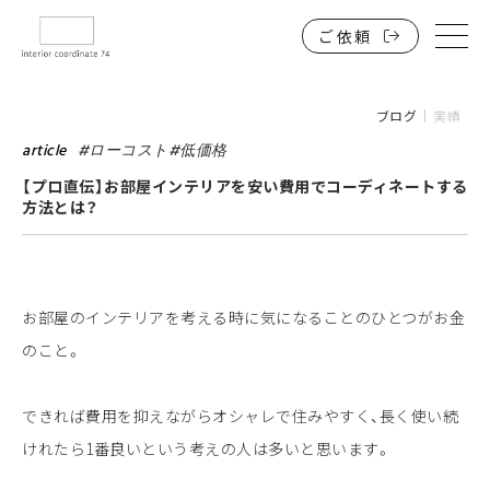
ご依頼
HOME
インテリアコーディネートを低価格で誰でも。
ブログ
実績
サービスと料金
article
#
ローコスト
#
低価格
【プロ直伝】お部屋インテリアを安い費用でコーディネートする
戸建住宅
方法とは？
マンション・アパート・一人暮らしワンルーム
店舗・施設・事務所（法人）
お部屋のインテリアを考える時に気になることのひとつがお金
ブログ・実績一覧
のこと。
よくある質問
お問い合わせ
できれば費用を抑えながらオシャレで住みやすく、長く使い続
けれたら1番良いという考えの人は多いと思います。
オンラインインテリアコーディネート74は