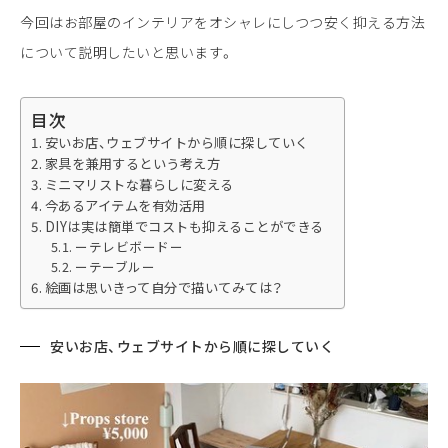
LINEやメールでインテリアコーディネート
今回はお部屋のインテリアをオシャレにしつつ安く抑える方法
を依頼できるサービスです。
コーディネートでご提案する家具はイケア、
について説明したいと思います。
ニトリ、楽天、大塚家具など国内外全てのアイテムが対象となり
ます。
目次
安いお店、ウェブサイトから順に探していく
家具を兼用するという考え方
LINEでご依頼
ミニマリストな暮らしに変える
今あるアイテムを有効活用
友達追加の上、依頼ください
DIYは実は簡単でコストも抑えることができる
ーテレビボードー
ーテーブルー
フォームでのご依頼
絵画は思いきって自分で描いてみては？
ご依頼フォームへ
安いお店、ウェブサイトから順に探していく